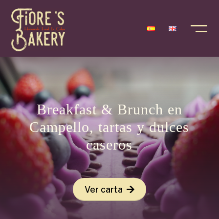
Breakfast & Brunch en
Campello, tartas y dulces
caseros
Ver carta