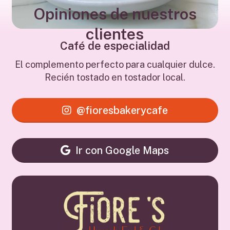
Opiniones de nuestros
casera o deliciosos platos salados.
clientes
Café de especialidad
El complemento perfecto para cualquier dulce.
Recién tostado en tostador local.
@fioresbakerycafe
Ir con Google Maps