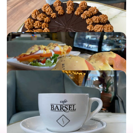
Cheesecake
Nuestra tarta de queso cremosa, uno de los
favoritos.
Cookies caseras
Galletas artesanales con ingredientes de
calidad.
Tartas
Prueba en nuestro local nuestras tartas
caseras.
Desayunos y Brunch
Café de calidad acompañado de repostería